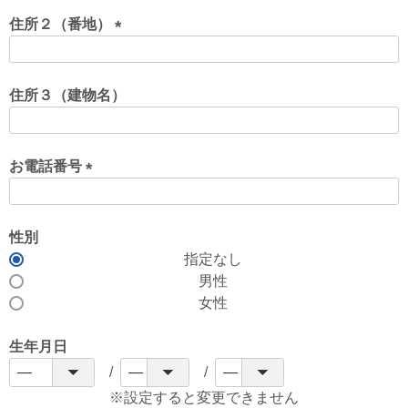
必
須
住所２（番地）
)
(
必
須
住所３（建物名）
)
お電話番号
(
必
須
性別
)
指定なし
男性
女性
生年月日
※設定すると変更できません