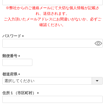
)
(
必
※弊社からのご連絡メールにて大切な個人情報が記載さ
須
れ、送信されます。
)
ご入力頂いたメールアドレスにお間違いがないか、必ずご
確認ください。
パスワード
(
必
須
郵便番号
)
(
必
須
都道府県
)
(
必
須
住所１（市区町村）
)
(