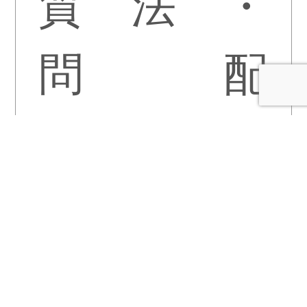
質
法
・
問
配
送
・
返