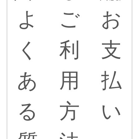
よ
ご
お
く
利
支
あ
用
払
る
方
い