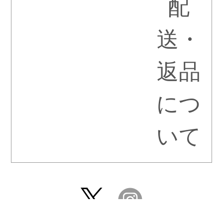
配
送・
返品
につ
いて