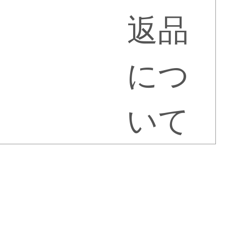
返品
につ
いて