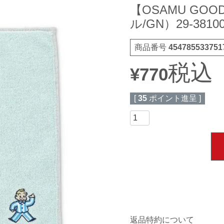
【OSAMU G
ル/GN）29-3810
商品番号
454785533751
税込
¥
770
[
35
ポイント進呈 ]
返品特約について