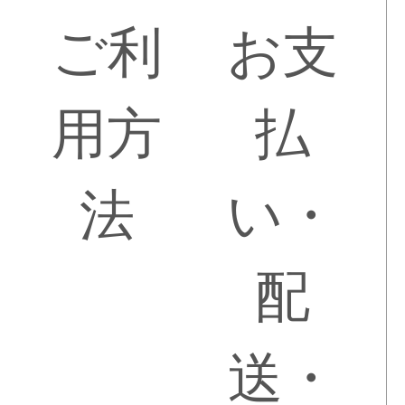
ご利
お支
用方
払
法
い・
配
送・