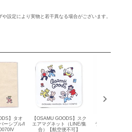
ザや設定により実物と若干異なる場合がございます。
OODS】タオ
【OSAMU GOODS】スク
【OSAMU GO
ーシブル/I
エアマグネット（LINE/集
ラクターステッ
0070IV
合）【航空便不可】
ィ/ハート）OG