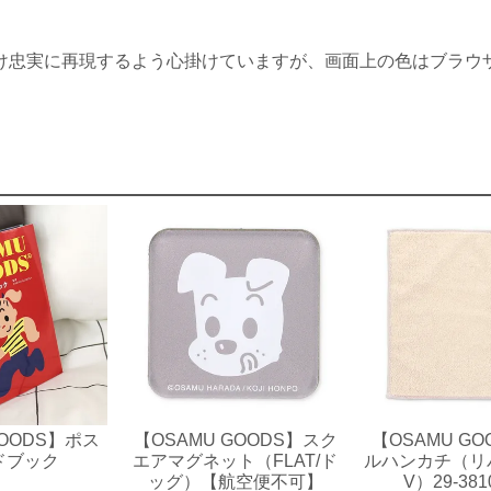
け忠実に再現するよう心掛けていますが、画面上の色はブラウ
GOODS】ポス
【OSAMU GOODS】スク
【OSAMU G
ドブック
エアマグネット（FLAT/ド
ルハンカチ（リバ
ッグ）【航空便不可】
V）29-381