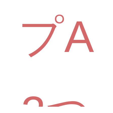
プA
2つ