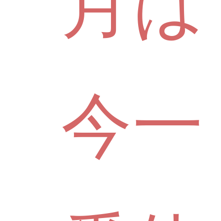
月は
今一