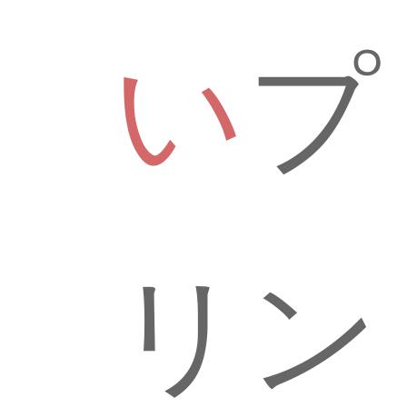
い
プ
リン