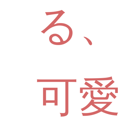
る、
可愛