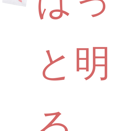
ぱっ
と明
る