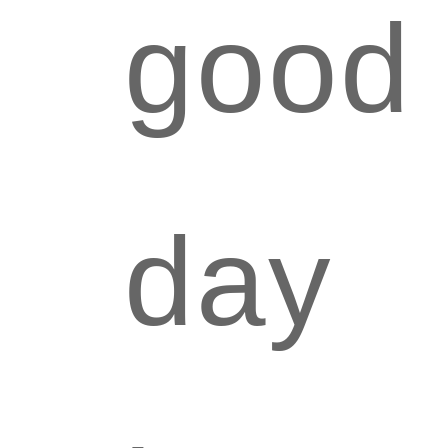
good
day