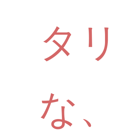
タリ
な、