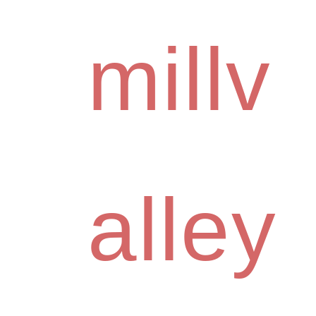
millv
alley