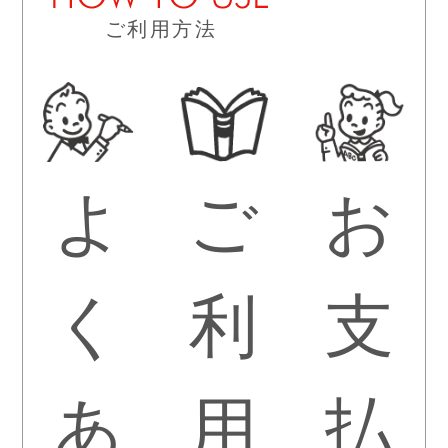
ご利用方法
よ
ご
お
く
利
支
あ
用
払