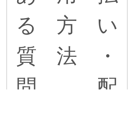
る
方
い
質
法
・
問
配
送