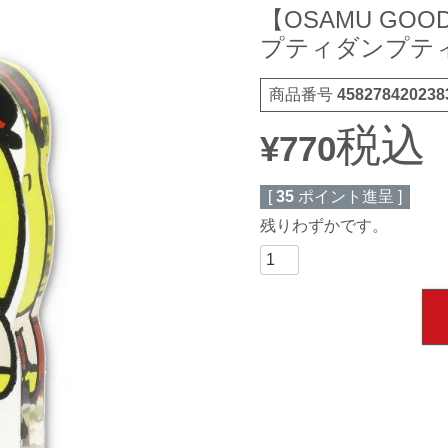
【OSAMU G
プティダンプティ）
商品番号
458278420238
税込
¥
770
[
35
ポイント進呈 ]
残りわずかです。