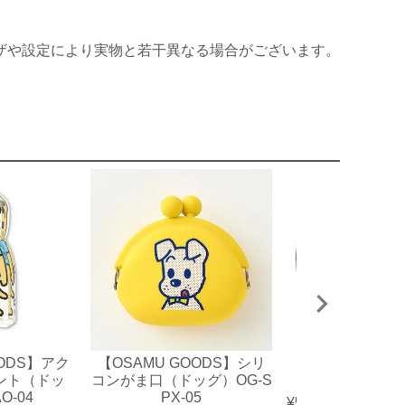
ザや設定により実物と若干異なる場合がございます。
OODS】アク
【OSAMU GOODS】シリ
【OSAMU GO
ント（ドッ
コンがま口（ドッグ）OG-S
ッカー（ジル）OG
O-04
PX-05
¥
550
（税込）