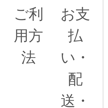
ご利
お支
用方
払
法
い・
配
送・