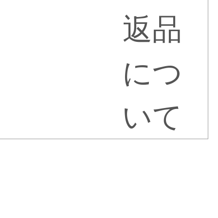
返品
につ
いて