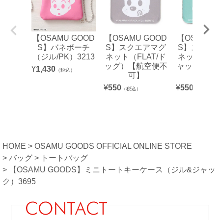
【OSAMU GOOD
【OSAMU GOOD
【OSAMU 
S】バネポーチ
S】スクエアマグ
S】スクエ
（ジル/PK）3213
ネット（FLAT/ド
ネット（FL
ッグ）【航空便不
ャック）【
¥
1,430
（税込）
可】
不可】
¥
550
¥
550
（税込）
（税込）
HOME
OSAMU GOODS OFFICIAL ONLINE STORE
バッグ
トートバッグ
【OSAMU GOODS】ミニトートキーケース（ジル&ジャッ
ク）3695