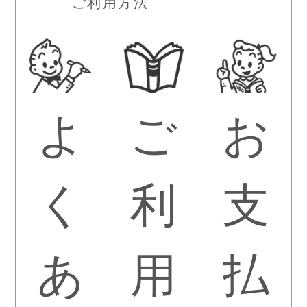
ご利用方法
よ
ご
お
く
利
支
あ
用
払