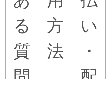
る
方
い
質
法
・
問
配
送