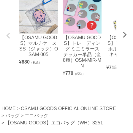
【OSAMU GOOD
【OSAMU GOOD
【OSAMU 
S】マルチケース
S】トレーディン
S】アクリ
SS（ジャック）O
グ ミニミラース
ホルダー（LI
SAM-005
テッカー単品（全
キャット＆
8種）OSM-MIR-M
グ）
¥
880
（税込）
N
¥
715
（税込）
¥
770
（税込）
HOME
OSAMU GOODS OFFICIAL ONLINE STORE
バッグ
エコバッグ
【OSAMU GOODS】エコバッグ（WH）3251