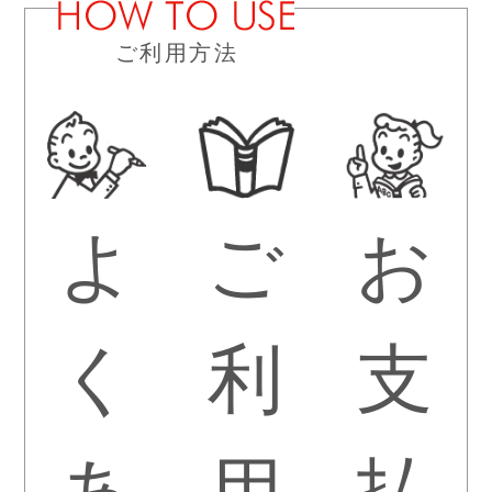
ご利用方法
よ
ご
お
く
利
支
あ
用
払