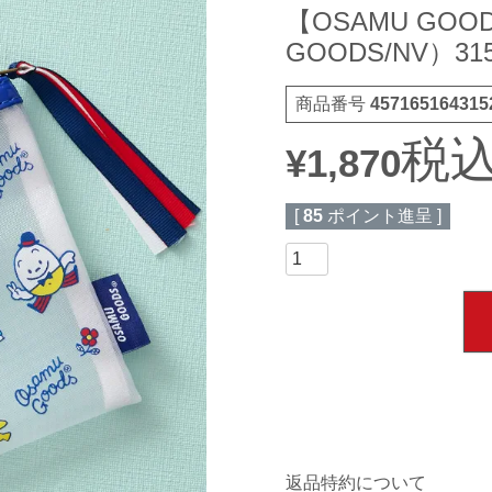
【OSAMU GO
GOODS/NV）31
商品番号
457165164315
税
¥
1,870
[
85
ポイント進呈 ]
返品特約について