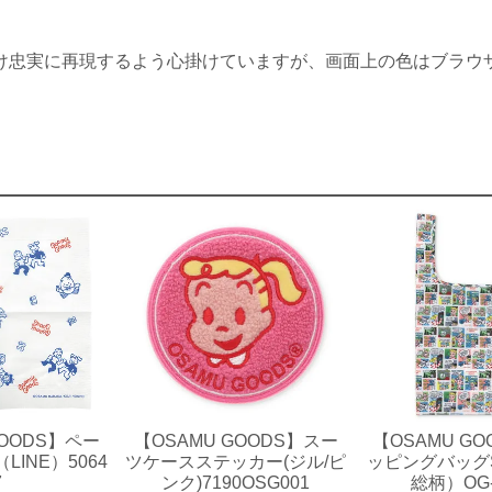
け忠実に再現するよう心掛けていますが、画面上の色はブラウ
GOODS】ペー
【OSAMU GOODS】スー
【OSAMU G
INE）5064
ツケースステッカー(ジル/ピ
ッピングバッグS
7
ンク)7190OSG001
総柄）OG-