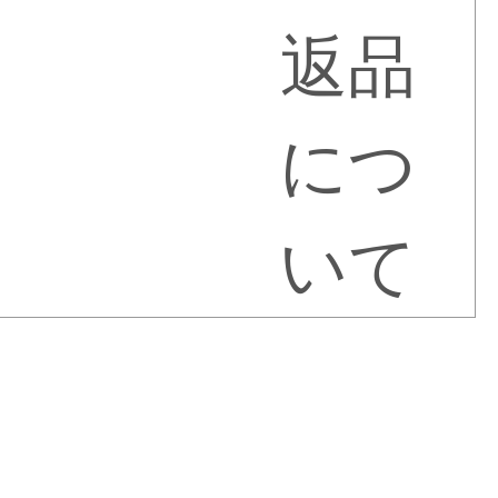
返品
につ
いて