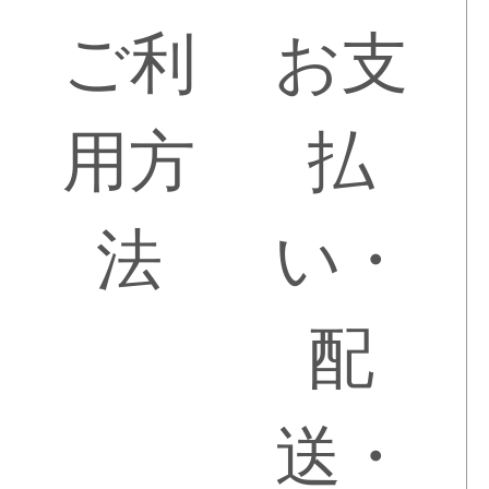
ご利
お支
用方
払
法
い・
配
送・