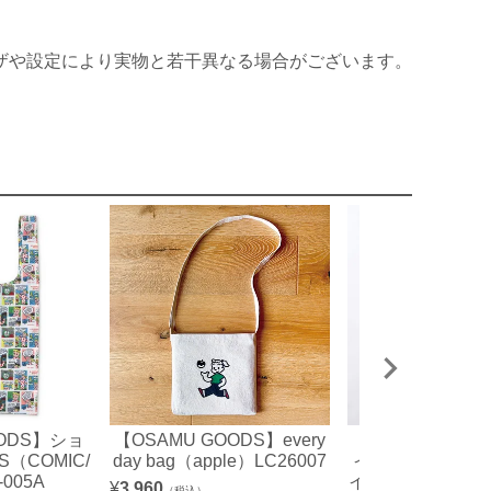
ザや設定により実物と若干異なる場合がございます。
OODS】ショ
【OSAMU GOODS】every
【OSAMU GO
（COMIC/
day bag（apple）LC26007
イスタオル（モ
005A
イル/ジル＆ジャッ
¥
3,960
（税込）