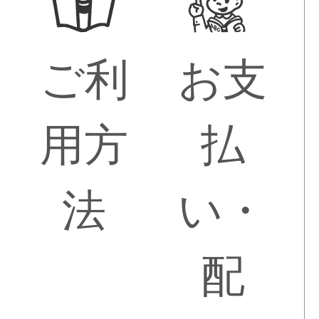
ご利
お支
用方
払
法
い・
配