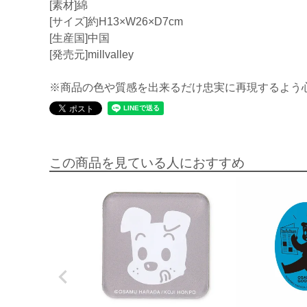
[素材]綿
[サイズ]約H13×W26×D7cm
[生産国]中国
[発売元]millvalley
※商品の色や質感を出来るだけ忠実に再現するよう
この商品を見ている人におすすめ