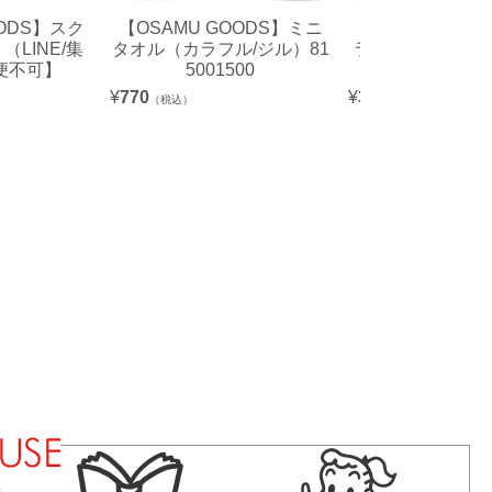
OODS】スク
【OSAMU GOODS】ミニ
【OSAMU GO
LINE/集
タオル（カラフル/ジル）81
ラクターステッ
便不可】
5001500
ィ/ハート）OG
¥
770
¥
396
（税込）
（税込）
法