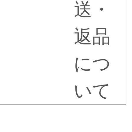
送・
返品
につ
いて