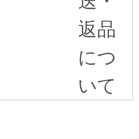
送・
返品
につ
いて