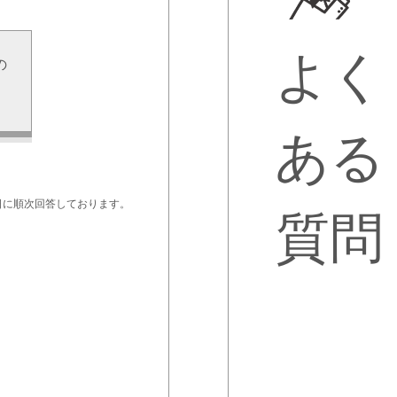
よく
の
せ
ある
日に順次回答しております。
質問