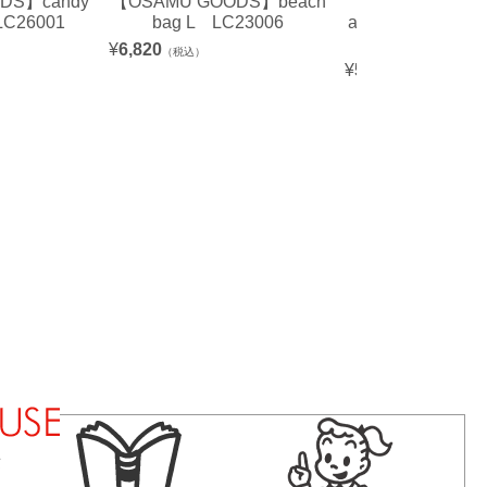
DS】candy
【OSAMU GOODS】beach
【OSAMU GOOD
C26001
bag L LC23006
a bag（shoppin
6
¥
6,820
（税込）
¥
5,720
（税込）
法