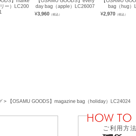
ODS】marke
【OSAMU GOODS】every
【OSAMU GOO
ボリー）LC200
day bag（apple）LC26007
bag（hug）L
1
¥
3,960
¥
2,970
（税込）
（税込）
グ
【OSAMU GOODS】magazine bag（holiday）LC24024
ご利用方