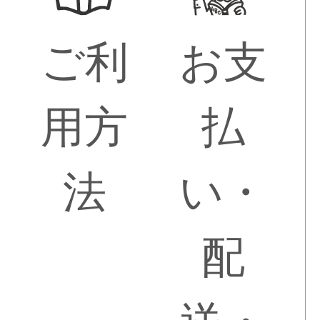
ご利
お支
用方
払
法
い・
配