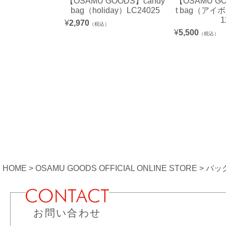
【OSAMU GOODS】candy
【OSAMU GO
bag（holiday）LC24025
t bag（アイ
1
¥
2,970
（税込）
¥
5,500
（税込）
HOME
OSAMU GOODS OFFICIAL ONLINE STORE
バッ
お問い合わせ