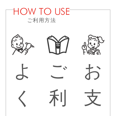
ご利用方法
よ
ご
お
く
利
支