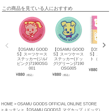
この商品を見ている人におすすめ
【OSAMU GOOD
【OSAMU GOOD
【OSAMU 
S】スーツケース
S】スーツケース
S】スクエ
ステッカー(ジル/
ステッカー(ドッ
ト（4フェ
ピンク)7190OSG
グ/グリーン)7190
OG35
001
OSG005
¥
880
（税込）
¥
880
¥
880
（税込）
（税込）
HOME
OSAMU GOODS OFFICIAL ONLINE STORE
キッチン
【OSAMU GOODS】マグカップ（ドッグ）