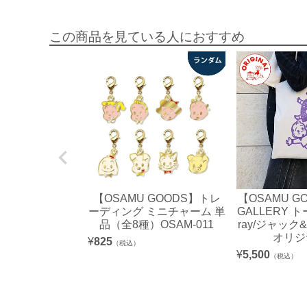
この商品を見ている人におすすめ
【OSAMU GOODS】トレ
【OSAMU G
ーディング ミニチャーム 単
GALLERY 
品（全8種）OSAM-011
ray/ジャッ
オリジ
¥
825
（税込）
¥
5,500
（税込）