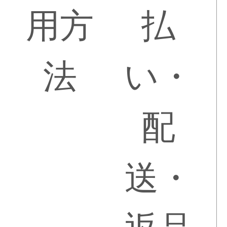
用方
払
法
い・
配
送・