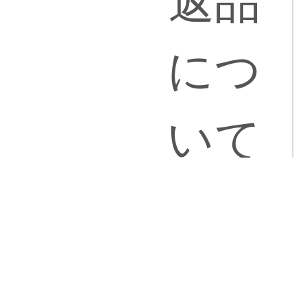
返品
につ
いて