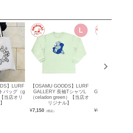
ODS】LURF
【OSAMU GOODS】LURF
【OSAMU GOOD
ートバッグ（g
GALLERY 長袖TシャツL
GALLERY Tシャツ
）【当店オリ
（celadon green）【当店オ
sh pink）【当
】
リジナル】
ル】
¥
7,150
¥
6,050
（税込）
（税込）