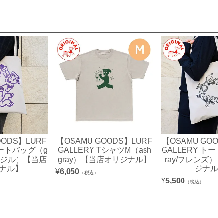
OODS】LURF
【OSAMU GOODS】LURF
【OSAMU GO
トートバッグ（g
GALLERY TシャツM（ash
GALLERY ト
ク&ジル）【当店
gray）【当店オリジナル】
ray/フレンズ
ナル】
ジナル
¥
6,050
（税込）
¥
5,500
（税込）