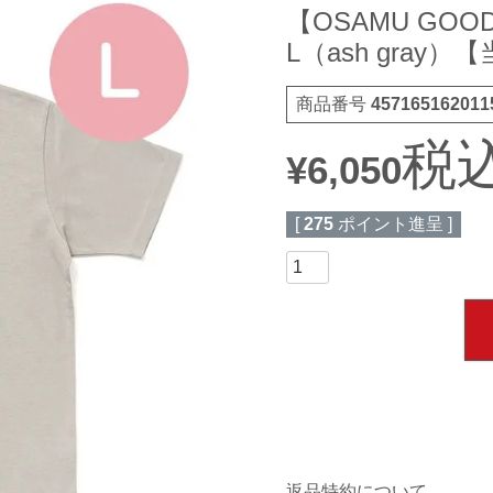
【OSAMU GOOD
L（ash gray
商品番号
457165162011
税
¥
6,050
[
275
ポイント進呈 ]
返品特約について