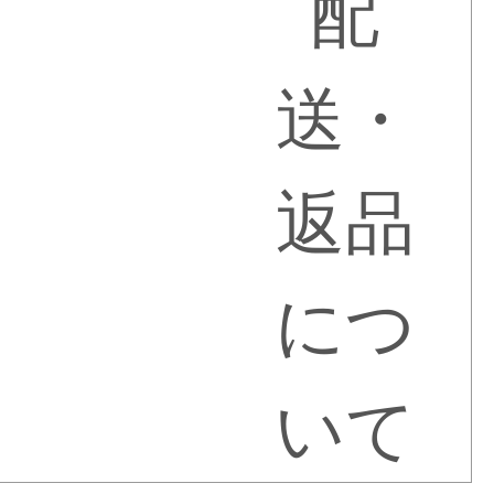
配
送・
返品
につ
いて