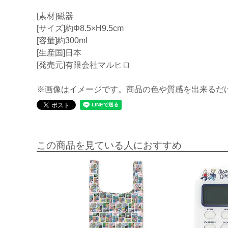
[素材]磁器
[サイズ]約Φ8.5×H9.5cm
[容量]約300ml
[生産国]日本
[発売元]有限会社マルヒロ
※画像はイメージです。商品の色や質感を出来るだ
この商品を見ている人におすすめ