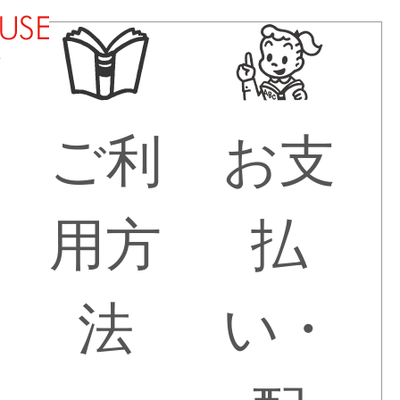
法
ご利
お支
用方
払
法
い・