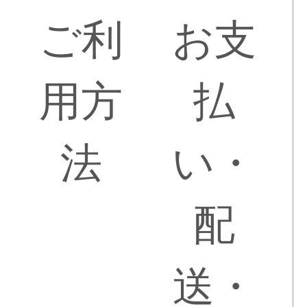
ご利
お支
用方
払
法
い・
配
送・