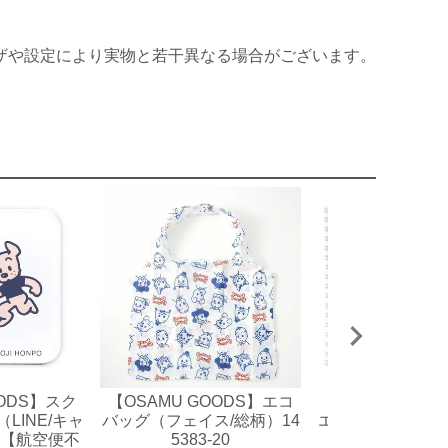
ザや設定により実物と若干異なる場合がございます。
OODS】スク
【OSAMU GOODS】エコ
【OSAMU GO
LINE/キャ
バッグ（フェイス/総柄）14
エアノート（フレ
【航空便不
5383-20
36