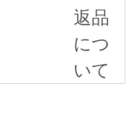
返品
につ
いて