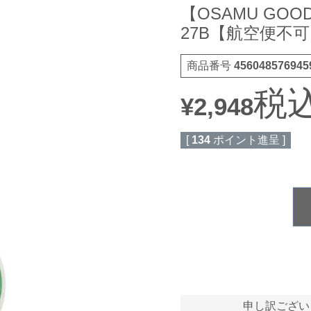
【OSAMU GO
27B【航空便不
商品番号
456048576945
税
¥
2,948
[
134
ポイント進呈 ]
申し訳ござい