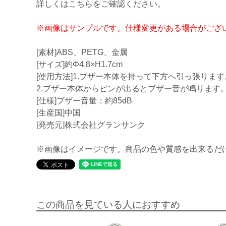
詳しくはこちらをご確認ください。
※画像はサンプルです。仕様変更がある場合がござ
[素材]ABS、PETG、金属
[サイズ]約Φ4.8×H1.7cm
[使用方法]1.ブザー本体を持って下方へ引っ張ります
2.ブザー本体からピンが出るとブザー音が鳴ります
[仕様]ブザー音量：約85dB
[生産国]中国
[発売元]株式会社グランサンク
※画像はイメージです。商品の色や質感を出来るだ
この商品を見ている人におすすめ