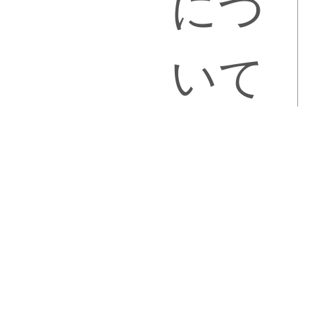
につ
いて