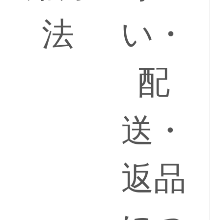
法
い・
配
送・
返品