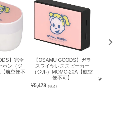
OODS】完全
【OSAMU GOODS】ガラ
【OSAMU GO
ヤホン（ジ
スワイヤレススピーカー
ネット付メモ缶
6A【航空便不
（ジル）MOMG-20A【航空
【航空便不
便不可】
¥
1,100
（税込）
¥
5,478
（税込）