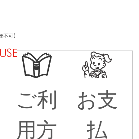
空便不可】
法
ご利
お支
用方
払