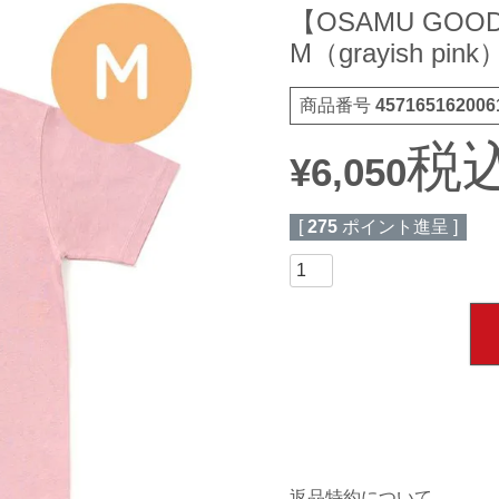
【OSAMU GOOD
M（grayish 
商品番号
457165162006
税
¥
6,050
[
275
ポイント進呈 ]
返品特約について