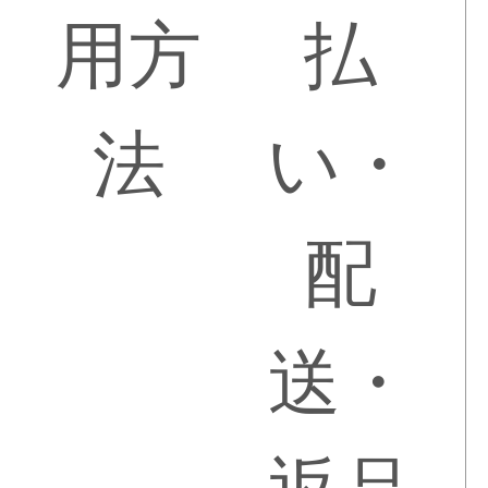
用方
払
法
い・
配
送・