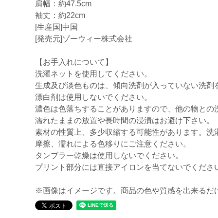
肩幅：約47.5cm
袖丈：約22cm
[生産国]中国
[発売元]ゾーウィー株式会社
【お手入れについて】
洗濯ネットを使用してください。
生成及び淡色ものは、傾向洗剤が入っていない洗剤
漂白剤は使用しないでください。
濃色は色落ちすることがありますので、他の物との
濡れたままの放置や長時間の浸漬はお避け下さい。
素材の性質上、多少収縮する可能性があります。洗
摩擦、濡れによる色移りにご注意ください。
タンブラー乾燥は使用しないでください。
プリント部分には直接アイロンを当てないでくださ
※画像はイメージです。商品の色や質感を出来るだ