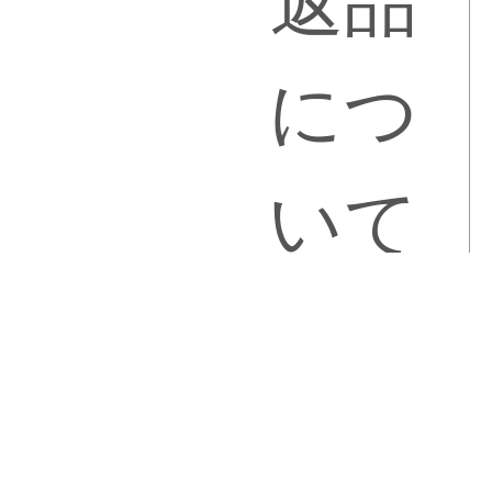
返品
につ
いて