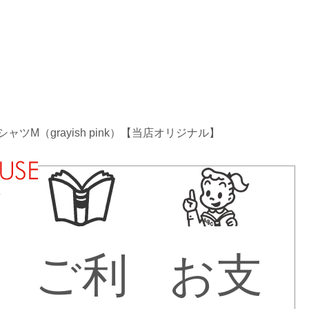
 TシャツM（grayish pink）【当店オリジナル】
法
ご利
お支