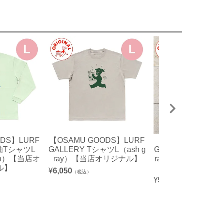
ODS】LURF
【OSAMU GOODS】LURF
【OSAMU GOOD
長袖TシャツL
GALLERY TシャツL（ash g
GALLERY トー
een）【当店オ
ray）【当店オリジナル】
ray/ジャック&
ル】
オリジナ
¥
6,050
（税込）
¥
5,500
（税込）