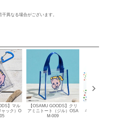
若干異なる場合がございます。
OODS】マル
【OSAMU GOODS】クリ
【OSAMU GO
ジャック）O
アミニトート（ジル）OSA
キングテープ 3c
05
M-009
クスドット）MTO