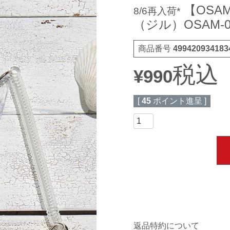
【OSA
8/6再入荷*
（ジル）OSAM-0
商品番号
499420934183
税込
¥
990
[
45
ポイント進呈 ]
返品特約について