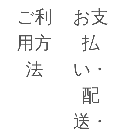
ご利
お支
用方
払
法
い・
配
送・