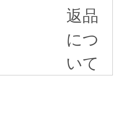
返品
につ
いて