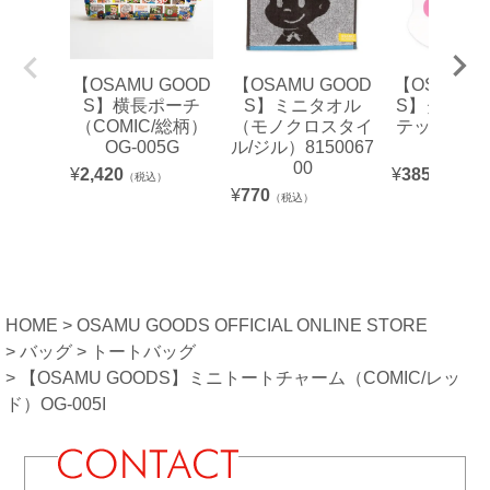
【OSAMU GOOD
【OSAMU GOOD
【OSAMU 
S】横長ポーチ
S】ミニタオル
S】ダイカ
（COMIC/総柄）
（モノクロスタイ
テッカー（F
OG-005G
ル/ジル）8150067
ジル）
00
¥
2,420
¥
385
（税込）
（税込）
¥
770
（税込）
HOME
OSAMU GOODS OFFICIAL ONLINE STORE
バッグ
トートバッグ
【OSAMU GOODS】ミニトートチャーム（COMIC/レッ
ド）OG-005I