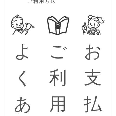
ご利用方法
よ
ご
お
く
利
支
あ
用
払