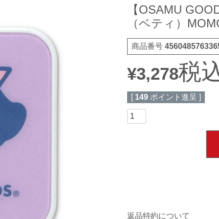
【OSAMU GOOD
（ベティ）MOMG
商品番号
456048576336
税
¥
3,278
[
149
ポイント進呈 ]
返品特約について