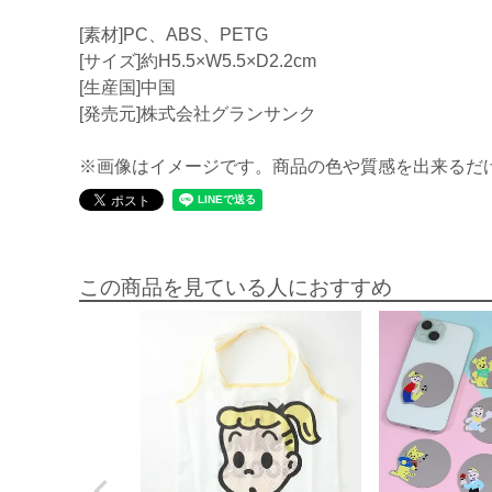
[素材]PC、ABS、PETG
[サイズ]約H5.5×W5.5×D2.2cm
[生産国]中国
[発売元]株式会社グランサンク
※画像はイメージです。商品の色や質感を出来るだ
この商品を見ている人におすすめ