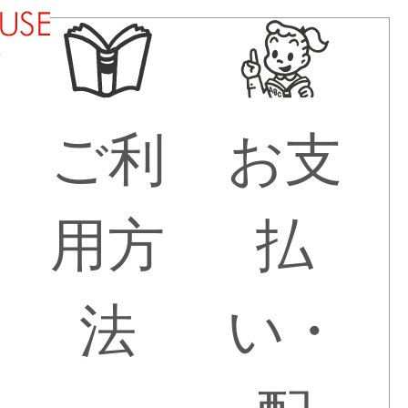
法
ご利
お支
用方
払
法
い・