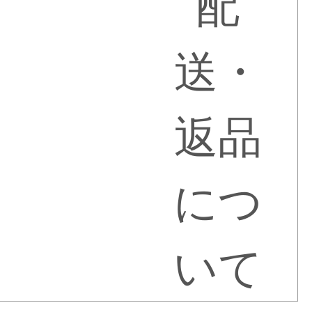
配
送・
返品
につ
いて