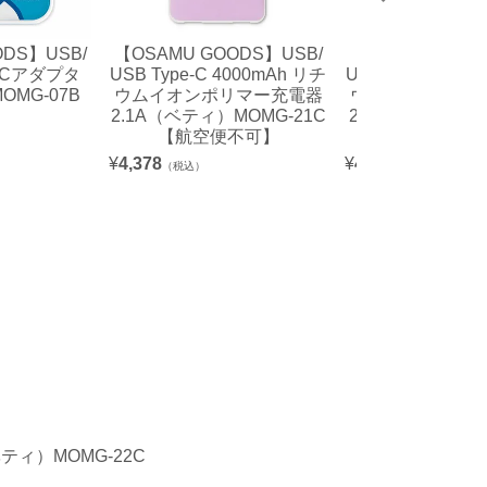
ODS】USB/
【OSAMU GOODS】USB/
【OSAMU GOOD
 ACアダプタ
USB Type-C 4000mAh リチ
USB Type-C 40
MG-07B
ウムイオンポリマー充電器
ウムイオンポリ
2.1A（ベティ）MOMG-21C
2.1A（ジャック）
【航空便不可】
1B【航空便
¥
4,378
¥
4,378
（税込）
（税込）
ベティ）MOMG-22C