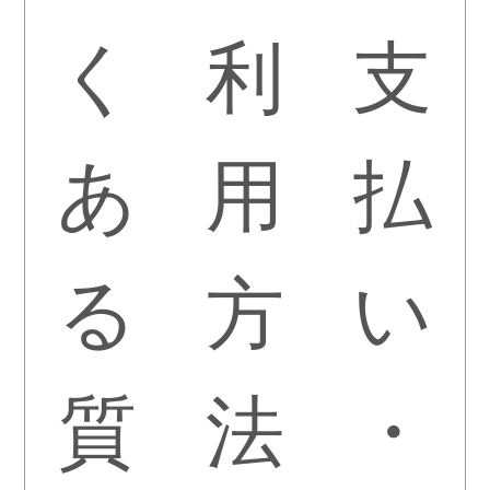
く
利
支
あ
用
払
る
方
い
質
法
・