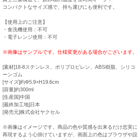
コンパクトなサイズ感で、持ち運びにも便利です。
【使用上のご注意】
・食洗機使用：不可
・電子レンジ使用：不可
※画像はサンプルです。仕様変更がある場合がございます。
[素材]18-8ステンレス、ポリプロピレン、ABS樹脂、シリコ
ーンゴム
[サイズ]約Φ5.9×H19.6cm
[容量]約300ml
[生産国]中国
[最終加工地]日本
[発売元]株式会社ヤクセル
※画像はイメージです。商品の色や質感を出来るだけ忠実に
再現するよう心掛けていますが、画面上の色はブラウザや設