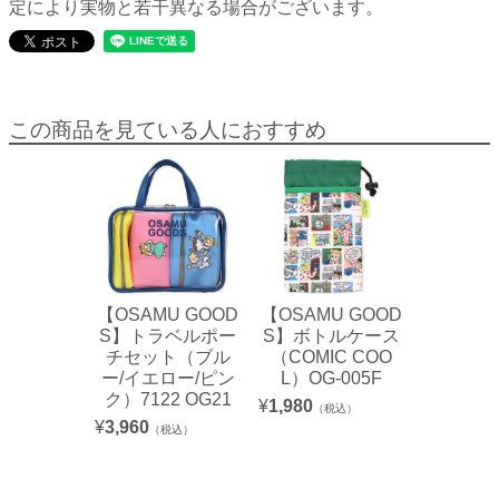
定により実物と若干異なる場合がございます。
この商品を見ている人におすすめ
【OSAMU GOOD
【OSAMU GOOD
S】トラベルポー
S】ボトルケース
チセット（ブル
（COMIC COO
ー/イエロー/ピン
L）OG-005F
ク）7122 OG21
¥
1,980
（税込）
¥
3,960
（税込）