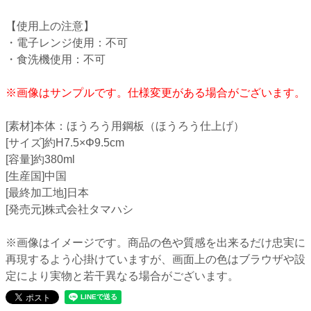
【使用上の注意】
・電子レンジ使用：不可
・食洗機使用：不可
※画像はサンプルです。仕様変更がある場合がございます。
[素材]本体：ほうろう用鋼板（ほうろう仕上げ）
[サイズ]約H7.5×Φ9.5cm
[容量]約380ml
[生産国]中国
[最終加工地]日本
[発売元]株式会社タマハシ
※画像はイメージです。商品の色や質感を出来るだけ忠実に
再現するよう心掛けていますが、画面上の色はブラウザや設
定により実物と若干異なる場合がございます。