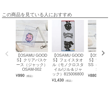
この商品を見ている人におすすめ
【OSAMU GOOD
【OSAMU GOOD
【OSAMU 
S】クリアパスケ
S】フェイスタオ
S】マルチ
ース（ジャック）
ル（モノクロスタ
SS（キャッ
OSAM-002
イル/ジル＆ジャ
SAM-00
ック）815006800
¥
990
¥
880
（税込）
（税込）
¥
1,430
（税込）