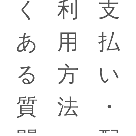
く
利
支
あ
用
払
る
方
い
質
法
・