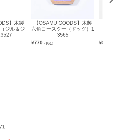
OODS】木製
【OSAMU GOODS】木製
【OSAMU GO
（ジル＆ジ
六角コースター（ドッグ）1
ダイカット箸置
3527
3565
グ）1356
¥
770
¥
880
（税込）
（税込）
71