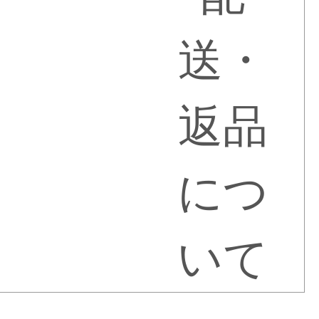
送・
返品
につ
いて