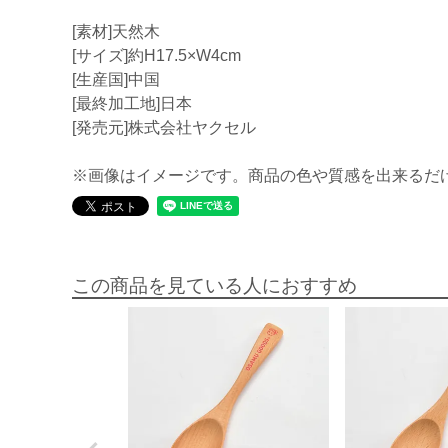
[素材]天然木
[サイズ]約H17.5×W4cm
[生産国]中国
[最終加工地]日本
[発売元]株式会社ヤクセル
※画像はイメージです。商品の色や質感を出来るだ
この商品を見ている人におすすめ