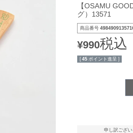
【OSAMU G
グ）13571
商品番号
498490913571
税込
¥
990
[
45
ポイント進呈 ]
申し訳ござい