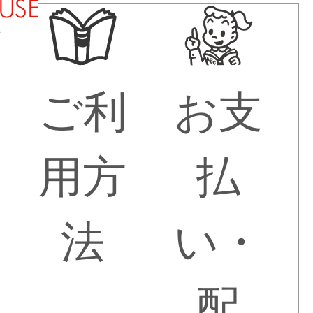
法
ご利
お支
用方
払
法
い・
配