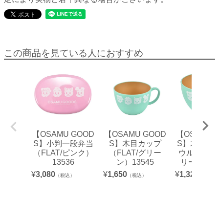
この商品を見ている人におすすめ
【OSAMU GOOD
【OSAMU GOOD
【OSAMU 
S】小判一段弁当
S】木目カップ
S】木目ス
（FLAT/ピンク）
（FLAT/グリー
ウルS（FLA
13536
ン）13545
リーン）13
¥
3,080
¥
1,650
¥
1,320
（税込）
（税込）
（税込）