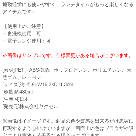
通勤通学にも使いやすく、ランチタイムがもっと楽しくなる
アイテムです♪
【使用上のご注意】
・食洗機使用：可
・電子レンジ使用：可
※画像はサンプルです。仕様変更がある場合がございます。
[素材]PET、ABS樹脂、ポリプロピレン、ポリエチレン、天
然ゴム、レーヨン
[サイズ]約H5.9×W16.2×D11.3cm
[容量]約480ml
[生産国]日本
[発売元]株式会社ヤクセル
※画像はイメージです。商品の色や質感を出来るだけ忠実に
再現するよう心掛けていますが、画面上の色はブラウザや設
定により実物と若干異なる場合がございます。