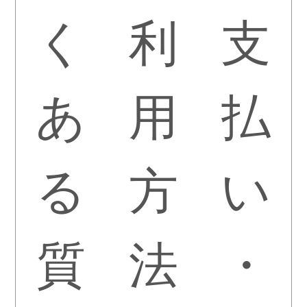
く
利
支
あ
用
払
る
方
い
質
法
・