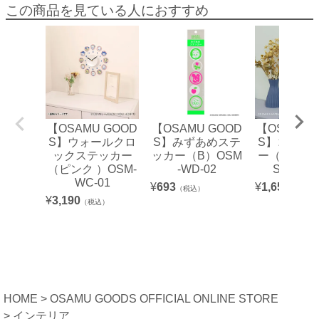
この商品を見ている人におすすめ
【OSAMU GOOD
【OSAMU GOOD
【OSAMU 
S】ウォールクロ
S】みずあめステ
S】ココニ
ックステッカー
ッカー（B）OSM
ー（ジャッ
（ピンク ）OSM-
-WD-02
SM-MIR-
WC-01
¥
693
¥
1,650
（税込）
（税込）
¥
3,190
（税込）
HOME
OSAMU GOODS OFFICIAL ONLINE STORE
インテリア