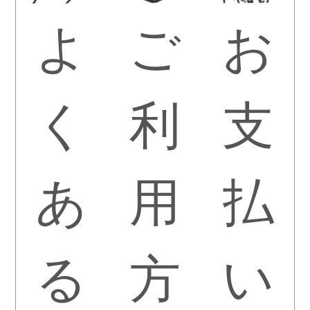
よ
ご
お
く
利
支
あ
用
払
る
方
い