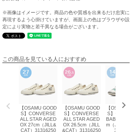
※画像はイメージです。商品の色や質感を出来るだけ忠実に
再現するよう心掛けていますが、画面上の色はブラウザや設
定により実物と若干異なる場合がございます。
この商品を見ている人におすすめ
【OSAMU GOOD
【OSAMU GOOD
【OSAMU 
S】CONVERSE
S】CONVERSE
S】CONVE
ALL STAR AGED
ALL STAR AGED
BABY AS V-
OX 27cm（JILL&
OX 26.5cm（JILL
m（JILL&J
CAT）31316250
&CAT）31316250
373037