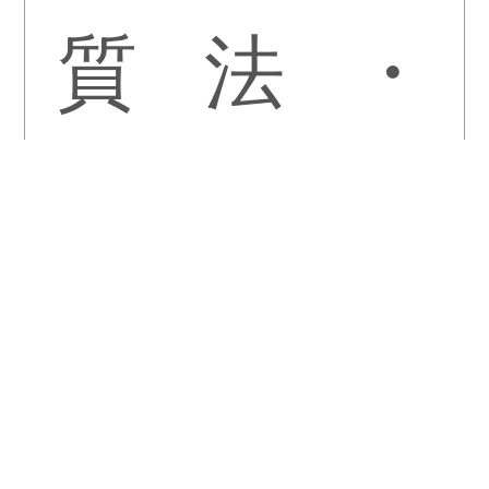
質
法
・
問
配
送
・