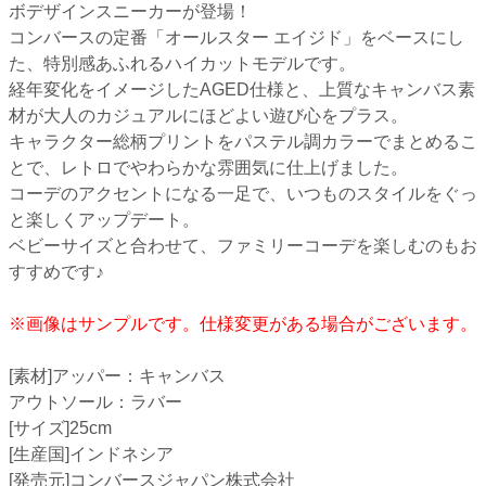
ボデザインスニーカーが登場！
コンバースの定番「オールスター エイジド」をベースにし
た、特別感あふれるハイカットモデルです。
経年変化をイメージしたAGED仕様と、上質なキャンバス素
材が大人のカジュアルにほどよい遊び心をプラス。
キャラクター総柄プリントをパステル調カラーでまとめるこ
とで、レトロでやわらかな雰囲気に仕上げました。
コーデのアクセントになる一足で、いつものスタイルをぐっ
と楽しくアップデート。
ベビーサイズと合わせて、ファミリーコーデを楽しむのもお
すすめです♪
※画像はサンプルです。仕様変更がある場合がございます。
[素材]アッパー：キャンバス
アウトソール：ラバー
[サイズ]25cm
[生産国]インドネシア
[発売元]コンバースジャパン株式会社