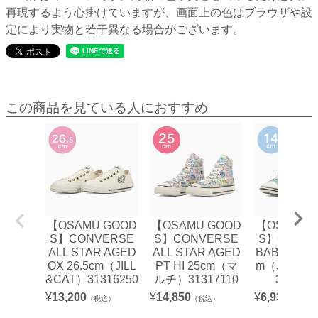
再現するよう心掛けていますが、画面上の色はブラウザや設
定により実物と若干異なる場合がございます。
この商品を見ている人におすすめ
【OSAMU GOOD
【OSAMU GOOD
【OSAMU 
S】CONVERSE
S】CONVERSE
S】CONVE
ALL STAR AGED
ALL STAR AGED
BABY AS V-
OX 26.5cm（JILL
PT HI 25cm（マ
m（JILL&J
&CAT）31316250
ルチ）31317110
373037
¥
13,200
¥
14,850
¥
6,930
（税込）
（税込）
（税込）