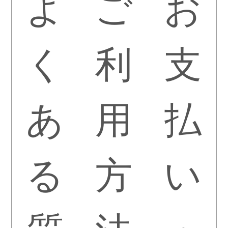
よ
ご
お
く
利
支
あ
用
払
る
方
い