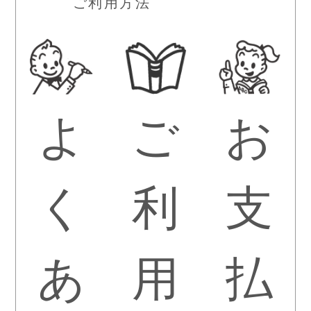
ご利用方法
よ
ご
お
く
利
支
あ
用
払