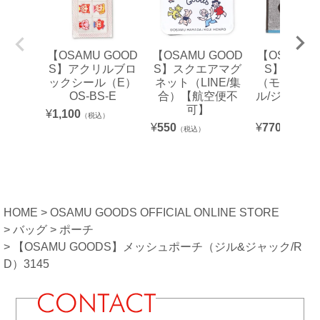
【OSAMU GOOD
【OSAMU GOOD
【OSAMU 
S】アクリルブロ
S】スクエアマグ
S】ミニタ
ックシール（E）
ネット（LINE/集
（モノクロ
OS-BS-E
合）【航空便不
ル/ジル）815
可】
00
¥
1,100
（税込）
¥
550
¥
770
（税込）
（税込）
HOME
OSAMU GOODS OFFICIAL ONLINE STORE
バッグ
ポーチ
【OSAMU GOODS】メッシュポーチ（ジル&ジャック/R
D）3145