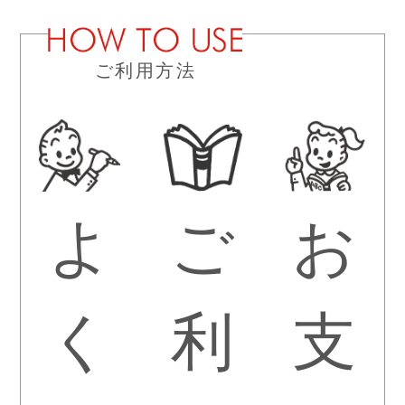
ご利用方法
よ
ご
お
く
利
支