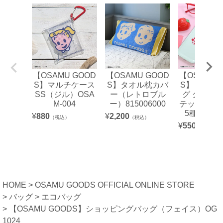
【OSAMU GOOD
【OSAMU GOOD
【OSAMU 
S】マルチケース
S】タオル枕カバ
S】トレー
SS（ジル）OSA
ー（レトロブル
グ グリッ
M-004
ー）815006000
テッカー単
5種）OSM
¥
880
¥
2,200
（税込）
（税込）
¥
550
（税込）
HOME
OSAMU GOODS OFFICIAL ONLINE STORE
バッグ
エコバッグ
【OSAMU GOODS】ショッピングバッグ（フェイス）OG
1024