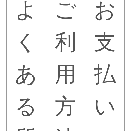
よ
ご
お
く
利
支
あ
用
払
る
方
い