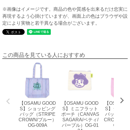
※画像はイメージです。商品の色や質感を出来るだけ忠実に
再現するよう心掛けていますが、画面上の色はブラウザや設
定により実物と若干異なる場合がございます。
この商品を見ている人におすすめ
【OSAMU GOOD
【OSAMU GOOD
【OSAMU 
S】ショッピング
S】ミニフラット
S】ショッ
バッグ（STRIPE
ポーチ（CANVAS
バッグ（ST
CROWN/ブルー）
SAGARA/ベティ/
CROWN/
OG-009A
パープル）OG-01
OG-009