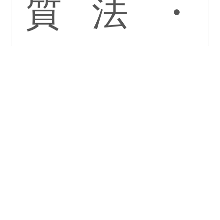
質
法
・
問
配
送
・