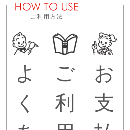
ご利用方法
よ
ご
お
く
利
支