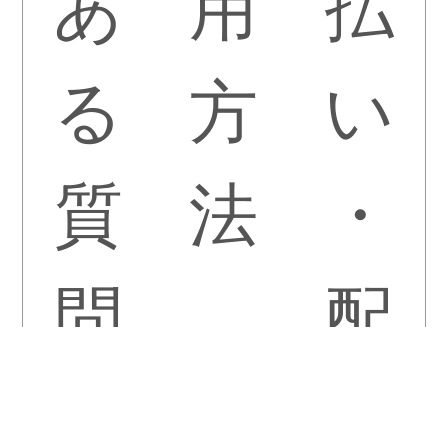
あ
用
払
る
方
い
質
法
・
問
配
送