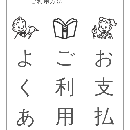
ご利用方法
よ
ご
お
く
利
支
あ
用
払