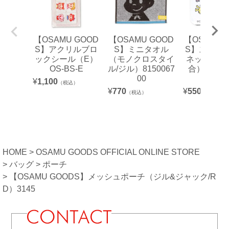
【OSAMU GOOD
【OSAMU GOOD
【OSAMU 
S】アクリルブロ
S】ミニタオル
S】スクエ
ックシール（E）
（モノクロスタイ
ネット（LIN
OS-BS-E
ル/ジル）8150067
合）【航空
00
可】
¥
1,100
（税込）
¥
770
¥
550
（税込）
（税込）
HOME
OSAMU GOODS OFFICIAL ONLINE STORE
バッグ
ポーチ
【OSAMU GOODS】メッシュポーチ（ジル&ジャック/R
D）3145