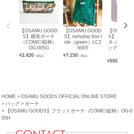
【OSAMU GOOD
【OSAMU GOOD
【OSAMU 
S】横長ポーチ
S】rainyday box t
S】スクエ
（COMIC/総柄）
ote（green）LC2
ネット（FL
OG-005G
6005
ッグ）【航
可】
¥
2,420
¥
7,150
（税込）
（税込）
¥
550
（税込）
HOME
OSAMU GOODS OFFICIAL ONLINE STORE
バッグ
ポーチ
【OSAMU GOODS】フラットポーチ（COMIC/総柄）OG-0
05H