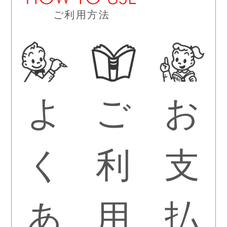
ご利用方法
よ
ご
お
く
利
支
あ
用
払