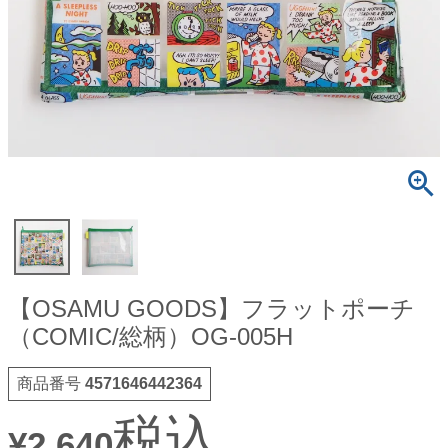
【OSAMU GOODS】フラットポーチ
（COMIC/総柄）OG-005H
商品番号
4571646442364
税込
¥
2,640