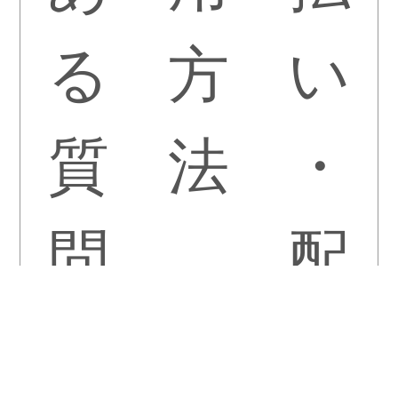
る
方
い
質
法
・
問
配
送