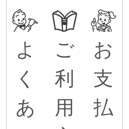
よ
ご
お
く
利
支
あ
用
払