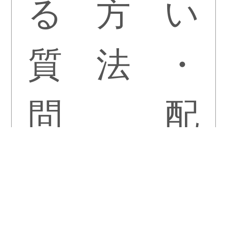
る
方
い
質
法
・
問
配
送
・