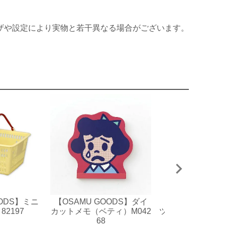
ザや設定により実物と若干異なる場合がございます。
OODS】ミニ
【OSAMU GOODS】ダイ
【OSAMU GO
82197
カットメモ（ベティ）M042
ツケースステッカー
68
パープル)7190O