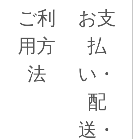
ご利
お支
用方
払
法
い・
配
送・