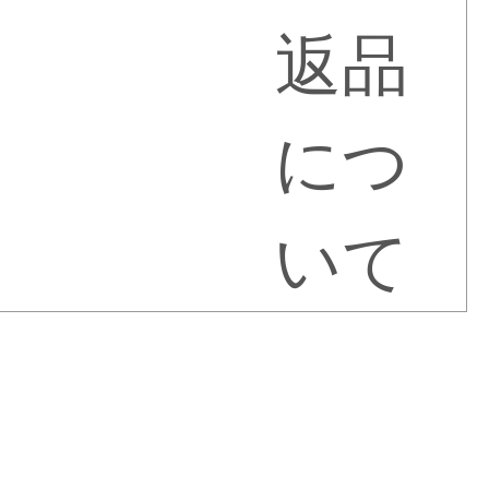
返品
につ
いて