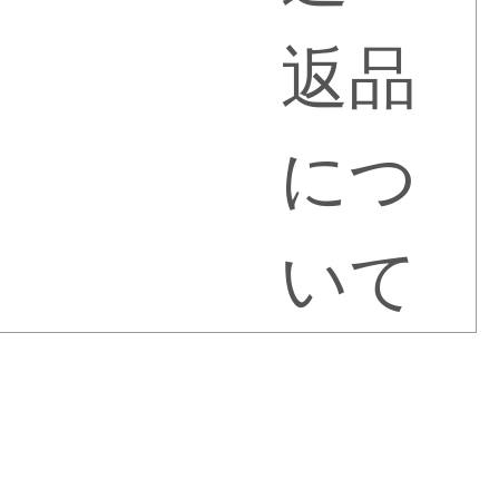
返品
につ
いて