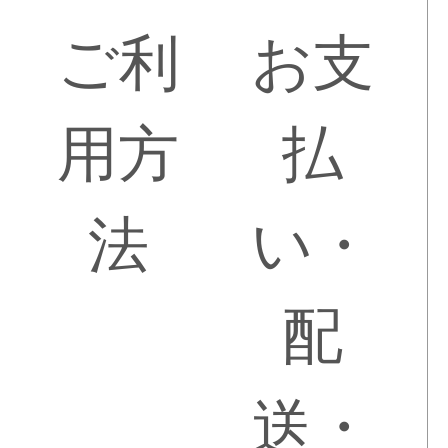
ご利
お支
用方
払
法
い・
配
送・