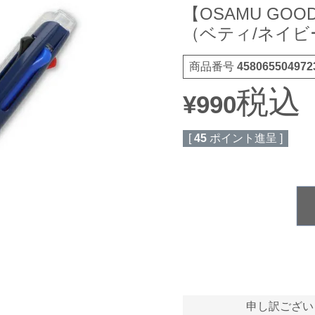
【OSAMU GOO
（ベティ/ネイ
商品番号
458065504972
税込
¥
990
[
45
ポイント進呈 ]
申し訳ござい