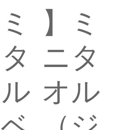
】ミ
】ミ
ニタ
ニタ
オル
オル
（ベ
（ジ