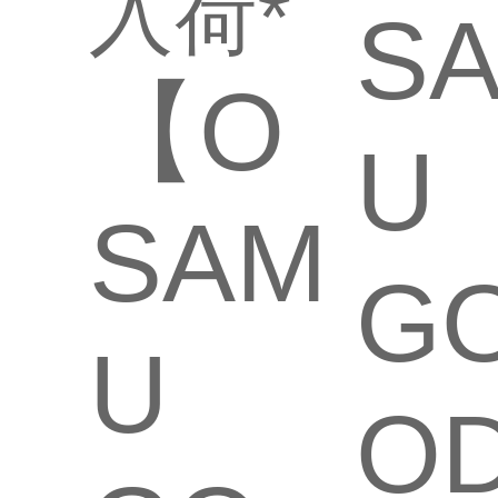
入荷*
S
【O
U
SAM
G
U
O