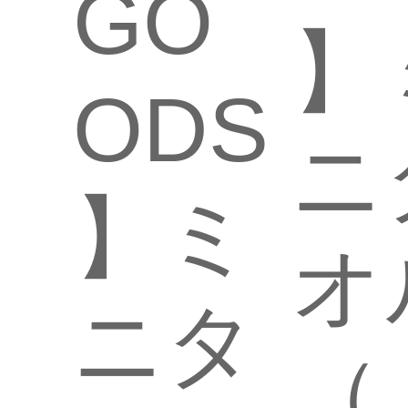
GO
】
ODS
ニ
】ミ
オ
ニタ
（