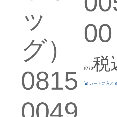
00
ッ
00
グ）
税
¥
770
0815
カートに入れ
0049