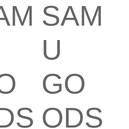
AM
SAM
U
O
GO
DS
ODS