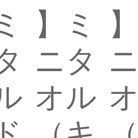
ミ
】ミ
タ
ニタ
ル
オル
ド
（キ