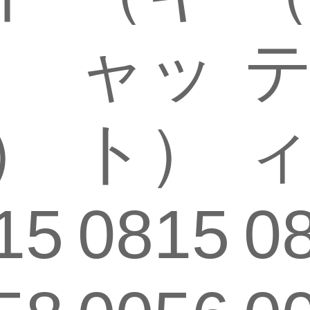
ャッ
）
ト）
15
0815
0