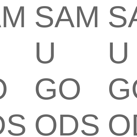
AM
SAM
S
U
U
O
GO
G
DS
ODS
O