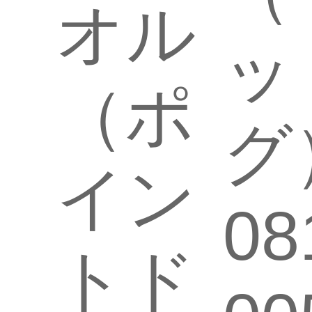
オル
ッ
（ポ
グ
イン
08
トド