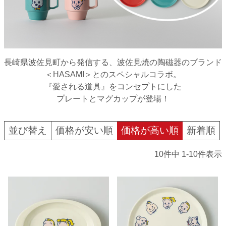
長崎県波佐見町から発信する、波佐見焼の陶磁器のブランド
＜HASAMI＞とのスペシャルコラボ。
『愛される道具』をコンセプトにした
プレートとマグカップが登場！
並び替え
価格が安い順
価格が高い順
新着順
10
件中
1
-
10
件表示