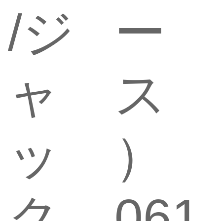
/ジ
ー
ャ
ス
ッ
）
ク
061