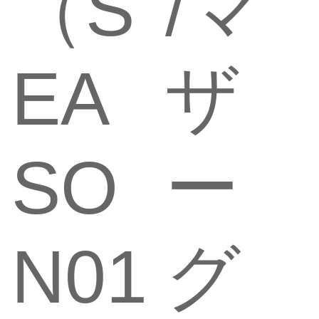
（S
/マ
EA
ザ
SO
ー
N01
グ