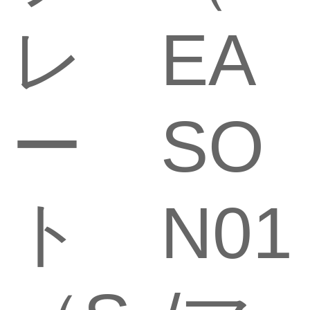
レ
EA
ー
SO
ト
N01