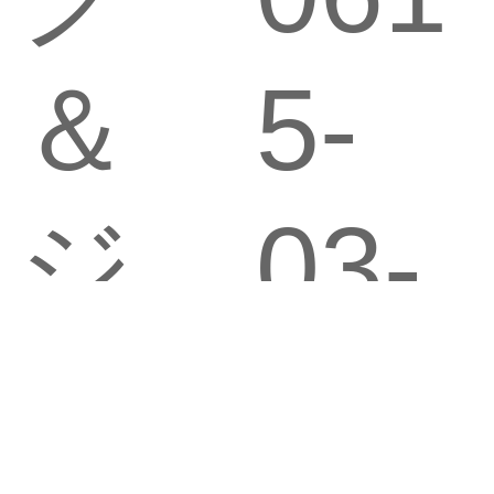
＆
5-
ジ
03-
ル
00